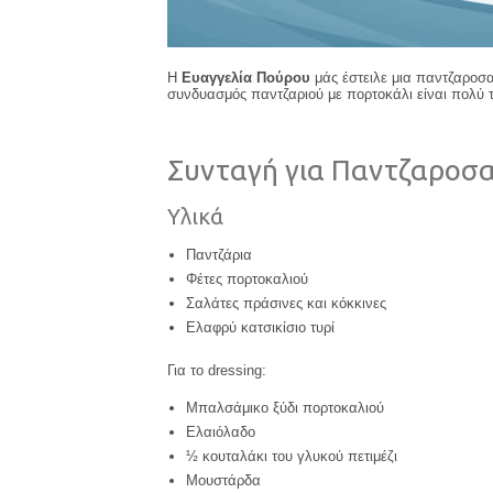
Η
Ευαγγελία Πούρου
μάς έστειλε μια παντζαροσα
συνδυασμός παντζαριού με πορτοκάλι είναι πολύ τ
Συνταγή για Παντζαροσα
Υλικά
Παντζάρια
Φέτες πορτοκαλιού
Σαλάτες πράσινες και κόκκινες
Ελαφρύ κατσικίσιο τυρί
Για το dressing:
Μπαλσάμικο ξύδι πορτοκαλιού
Ελαιόλαδο
½ κουταλάκι του γλυκού πετιμέζι
Μουστάρδα