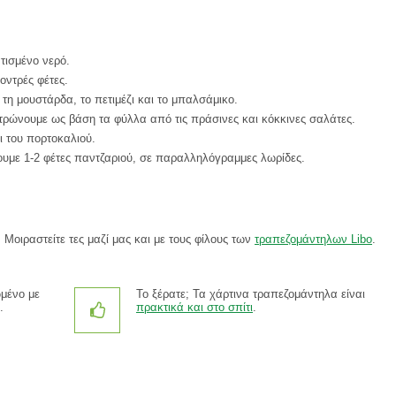
τισμένο νερό.
οντρές φέτες.
τη μουστάρδα, το πετιμέζι και το μπαλσάμικο.
στρώνουμε ως βάση τα φύλλα από τις πράσινες και κόκκινες σαλάτες.
ι του πορτοκαλιού.
ουμε 1-2 φέτες παντζαριού, σε παραλληλόγραμμες λωρίδες.
. Μοιραστείτε τες μαζί μας και με τους φίλους των
τραπεζομάντηλων Libo
.
ωμένο με
Το ξέρατε; Τα χάρτινα τραπεζομάντηλα είναι
.
πρακτικά και στο σπίτι
.