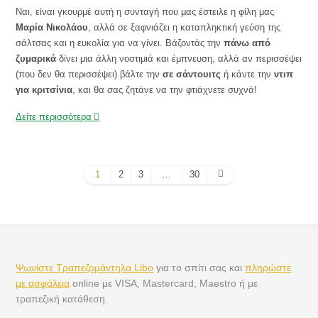
Ναι, είναι γκουρμέ αυτή η συνταγή που μας έστειλε η φίλη μας
Μαρία Νικολάου
, αλλά σε ξαφνιάζει η καταπληκτική γεύση της
σάλτσας και η ευκολία για να γίνει. Βάζοντάς την
πάνω από
ζυμαρικά
δίνει μια άλλη νοστιμιά και έμπνευση, αλλά αν περισσέψει
(που δεν θα περισσέψει) βάλτε την
σε σάντουιτς
ή κάντε την
ντιπ
για κριτσίνια
, και θα σας ζητάνε να την φτιάχνετε συχνά!
Δείτε περισσότερα
1
2
3
…
30
Ψωνίστε Τραπεζομάντηλα Libo
για το σπίτι σας και
πληρώστε
με ασφάλεια
online με VISA, Mastercard, Maestro ή με
τραπεζική κατάθεση.