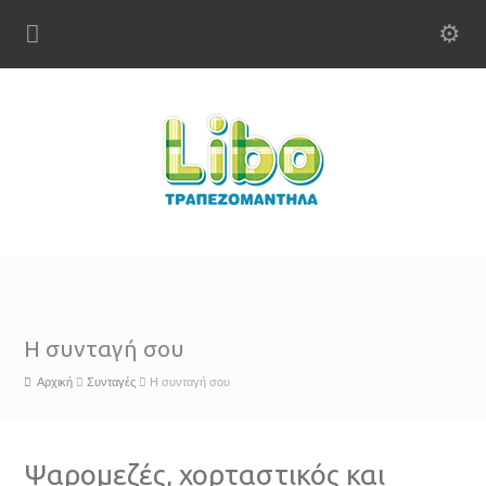
Η συνταγή σου
Αρχική
Συνταγές
Η συνταγή σου
Ψαρομεζές, χορταστικός και