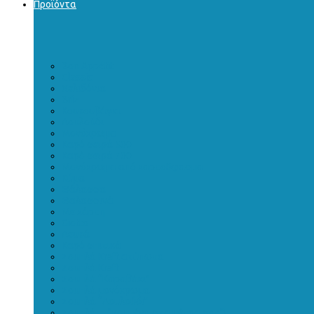
Προϊόντα
Bon Appétit
Classic
Χελιδόνια
Briz
Κουκουβάγια
Λουλούδι
Μονόχρωμα
Καρό σειρά 500
Καρό σειρά 700
Μονόχρωμα από χαρτοΰφασμα
Κύμα
Θάλασσα
Θαλασσινά
Με χάρτη
Giotto
Λευκά
Καρό σπιτικά
Σουπλά Kraft ατύπωτα
Σουπλά Kraft
Σουπλά “Καραβάκι”
Σουπλά μονόχρωμα
Σουπλά “Λουλούδι”
Σουπλά …”κομμένα στα μέτρα σας”!