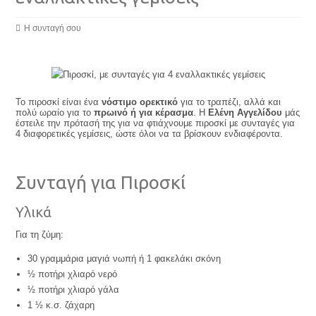
Η συνταγή σου
Το πιροσκί είναι ένα
νόστιμο ορεκτικό
για το τραπέζι, αλλά και
πολύ ωραίο για το
πρωινό ή για κέρασμα
. Η
Ελένη Αγγελίδου
μάς
έστειλε την πρότασή της για να φτιάχνουμε πιροσκί με συνταγές για
4 διαφορετικές γεμίσεις, ώστε όλοι να τα βρίσκουν ενδιαφέροντα.
Συνταγή για Πιροσκί
Υλικά
Για τη ζύμη:
30 γραμμάρια μαγιά νωπή ή 1 φακελάκι σκόνη
½ ποτήρι χλιαρό νερό
½ ποτήρι χλιαρό γάλα
1 ½ κ.σ. ζάχαρη