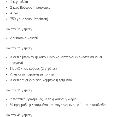
1 κ.γ. αλάτι
2 κ.σ. βούτυρο ή μαργαρίνη
Αυγό
750 γρ. αλεύρι (περίπου)
η
Για την 1
γέμιση:
Λουκάνικα κοκτέιλ
η
Για την 2
γέμιση:
3 φέτες μπέικον ψιλοκομμένο και σοταρισμένο ώστε να γίνει
τραγανό
Παριζάκι σε κύβους (2-3 φέτες)
Λίγη φέτα τριμμένη με το χέρι
3 φέτες τυρί γκούντα κομμένο ή τριμμένο
η
Για την 3
γέμιση:
2 πατάτες βρασμένες με τη φλούδα ή χωρίς
½ κρεμμύδι ψιλοκομμένο και τσιγαρισμένο με 1 κ.σ. ελαιόλαδο
η
Για την 4
γέμιση: