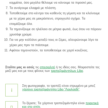
κομμάτια, όσο μεγάλα θέλουμε να κάνουμε τα πιροσκί μας.
Τα ανοίγουμε ελαφρά με πλάστη.
Τοποθετούμε στο κέντρο του καθενός τη γέμιση και τα κλείνουμε
με τα χέρια μας σε μακρόστενο, στρογγυλό σχήμα. Τα
ετοιμάζουμε όλα.
Τα τηγανίζουμε σε ηλιέλαιο σε μέτρια φωτιά, έως ότου να πάρουν
χρυσάφι χρώμα.
Για να μην κολλάνε μεταξύ τους οι ζύμες, αλευρώνουμε λίγο τα
χέρια μας πριν τα πιάσουμε.
Αφότου τηγανιστούν, τα τοποθετούμε σε χαρτί κουζίνας.
Στείλτε μας κι εσείς
τις
σπεσιαλιτέ
ή τις ιδέες σας. Μοιραστείτε τες
μαζί μας και με τους φίλους των
τραπεζομάντηλων Libo
.
Στη φωτογραφία, το τραπέζι είναι στρωμένο με μπεζ
χάρτινο τραπεζομάντηλο Libo “Λουλούδι”
.
Το ξέρατε; Τα χάρτινα τραπεζομάντηλα είναι
πρακτικά
και στο σπίτι
.