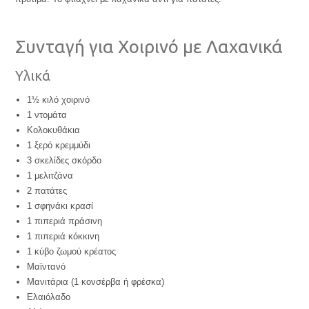
Συνταγή για Χοιρινό με Λαχανικά
Υλικά
1½ κιλό χοιρινό
1 ντομάτα
Κολοκυθάκια
1 ξερό κρεμμύδι
3 σκελίδες σκόρδο
1 μελιτζάνα
2 πατάτες
1 σφηνάκι κρασί
1 πιπεριά πράσινη
1 πιπεριά κόκκινη
1 κύβο ζωμού κρέατος
Μαϊντανό
Μανιτάρια (1 κονσέρβα ή φρέσκα)
Ελαιόλαδο